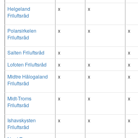
Helgeland
x
x
Friluftsråd
Polarsirkelen
x
x
x
Friluftsråd
Salten Friluftsråd
x
x
Lofoten Friluftsråd
x
x
x
Midtre Hålogaland
x
x
x
Friluftsråd
Midt-Troms
x
x
x
Friluftsråd
Ishavskysten
x
x
x
Friluftsråd