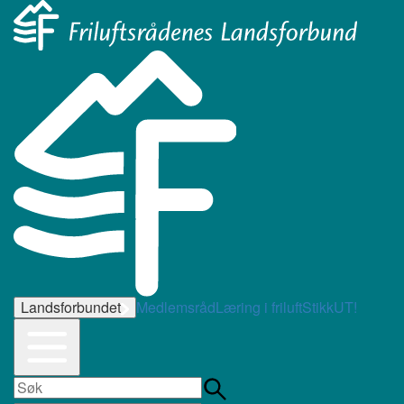
Landsforbundet
Medlemsråd
Læring i friluft
StikkUT!