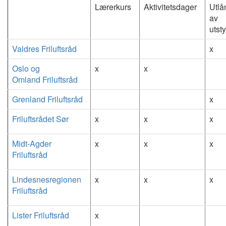
Lærerkurs
Aktivitetsdager
Utlå
av
utst
Valdres Friluftsråd
x
Oslo og
x
x
Omland Friluftsråd
Grenland Friluftsråd
x
Friluftsrådet Sør
x
x
x
Midt-Agder
x
x
x
Friluftsråd
Lindesnesregionen
x
x
x
Friluftsråd
Lister Friluftsråd
x