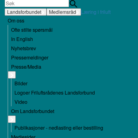
Landsforbundet
Medlemsråd
Læring i friluft
Om oss
Ofte stilte spørsmål
In English
Nyhetsbrev
Pressemeldinger
Presse/Media
Bilder
Logoer Friluftsrådenes Landsforbund
Video
Om Landsforbundet
Publikasjoner - nedlasting eller bestilling
Mediesider