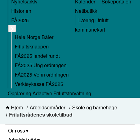
Nyhetsarkiv
Kalender
Søkeportalen
Historien
Nettbutikk
FÅ2025
Læring i friluft
kommunekart
Hele Norge Båler
Friluftsknappen
FÅ2025 landet rundt
FÅ2025 Ung ordningen
FÅ2025 Venn ordningen
Verktøykasse FÅ2025
Opplæring Adaptive Friluftsforvaltning
Hjem
Arbeidsområder
Skole og barnehage
Friluftsrådenes skoletilbud
Om oss
Arbeidet vårt