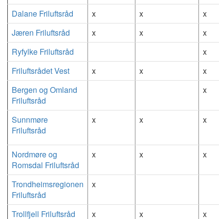
Dalane Friluftsråd
x
x
x
Jæren Friluftsråd
x
x
x
Ryfylke Friluftsråd
x
Friluftsrådet Vest
x
x
x
Bergen og Omland
x
Friluftsråd
Sunnmøre
x
x
x
Friluftsråd
Nordmøre og
x
x
x
Romsdal Friluftsråd
Trondheimsregionen
x
Friluftsråd
Trollfjell Friluftsråd
x
x
x