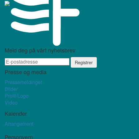
Meld deg på vårt nyhetsbrev
Presse og media
Pressemeldinger
Bilder
Profil/Logo
Video
Kalender
Arrangement
Personvern