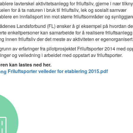
ablere lavterskel aktivitetsanlegg for friluftsliv, gjerne i nær tilk
kelen for å ta naturen i bruk til friluftsliv, lek og sosialt samvær
ablere en innfallsport inn mot større friluftsområder og synliggj
srådenes Landsforbund (FL) ønsker å gi eksempel på hvordan det 
rte enkeltpersoner kan samarbeide for å realisere friluftsanlegg o
ng innen friluftsliv der det meste av aktiviteten er egenorganisert
runn av erfaringer fra pilotprosjektet Friluftsporter 2014 med opp
inger og veiledning i arbeidet med oppstart av friluftsporter.
ren kan lastes ned her.
Friluftsporter veileder for etablering 2015.pdf