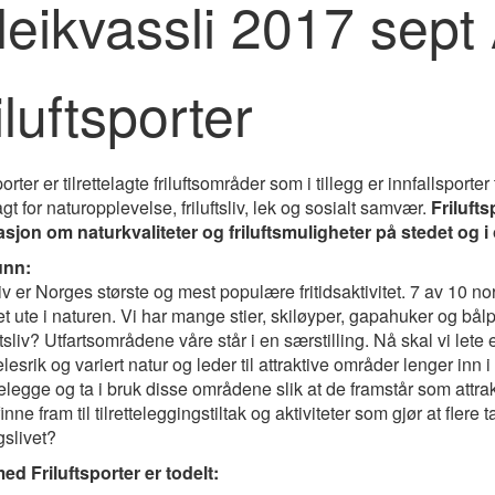
iluftsporter
porter er tilrettelagte friluftsområder som i tillegg er innfallsporter 
lagt for naturopplevelse, friluftsliv, lek og sosialt samvær.
Frilufts
sjon om naturkvaliteter og friluftsmuligheter på stedet og 
unn:
sliv er Norges største og mest populære fritidsaktivitet. 7 av 10 
t ute i naturen. Vi har mange stier, skiløyper, gapahuker og bål
uftsliv? Utfartsområdene våre står i en særstilling. Nå skal vi lete 
lesrik og variert natur og leder til attraktive områder lenger inn 
ttelegge og ta i bruk disse områdene slik at de framstår som attrakt
inne fram til tilretteleggingstiltak og aktiviteter som gjør at flere t
slivet?
ed Friluftsporter er todelt: