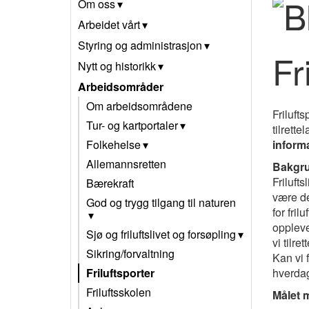
Om oss
Arbeidet vårt
Styring og administrasjon
Fr
Nytt og historikk
Arbeidsområder
Om arbeidsområdene
Frilufts
Tur- og kartportaler
tilrette
informa
Folkehelse
Allemannsretten
Bakgr
Friluft
Bærekraft
være de
God og trygg tilgang til naturen
for fril
oppleve
Sjø og friluftslivet og forsøpling
vi tilre
Sikring/forvaltning
Kan vi f
hverdag
Friluftsporter
Friluftsskolen
Målet m