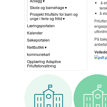
Anlegg
å et
Skole og barnehage
ters
å et
Prosjekt friluftsliv for barn og
unge i ferie og fritid
Friluft
Læringsportalen
engasje
utfordri
Kalender
På bakg
Søkeportalen
anbefal
Nettbutikk
Veilede
kommunekart
Opplæring Adaptive
Friluftsforvaltning