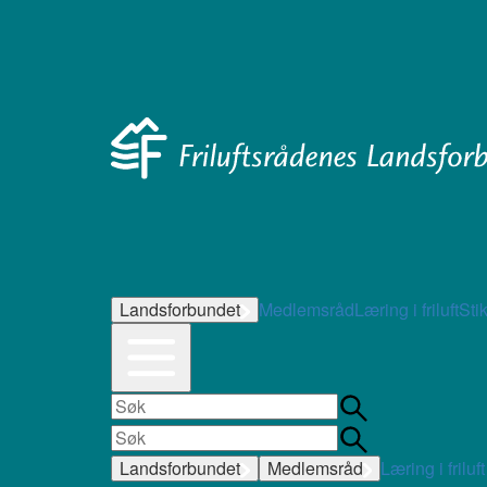
Landsforbundet
Medlemsråd
Læring i friluft
Sti
Landsforbundet
Medlemsråd
Læring i friluft