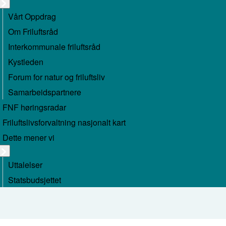
Vårt Oppdrag
Om Friluftsråd
Interkommunale friluftsråd
Kystleden
Forum for natur og friluftsliv
Samarbeidspartnere
FNF høringsradar
Friluftslivsforvaltning nasjonalt kart
Dette mener vi
Uttalelser
Statsbudsjettet