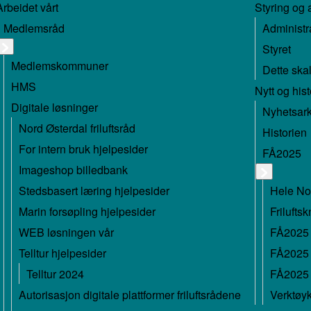
Arbeidet vårt
Styring og 
Medlemsråd
Administr
Styret
Medlemskommuner
Dette skal
HMS
Nytt og hist
Digitale løsninger
Nyhetsark
Nord Østerdal friluftsråd
Historien
For intern bruk hjelpesider
FÅ2025
Imageshop billedbank
Stedsbasert læring hjelpesider
Hele No
Marin forsøpling hjelpesider
Frilufts
WEB løsningen vår
FÅ2025 
Telltur hjelpesider
FÅ2025 
Telltur 2024
FÅ2025 
Autorisasjon digitale plattformer friluftsrådene
Verktøy