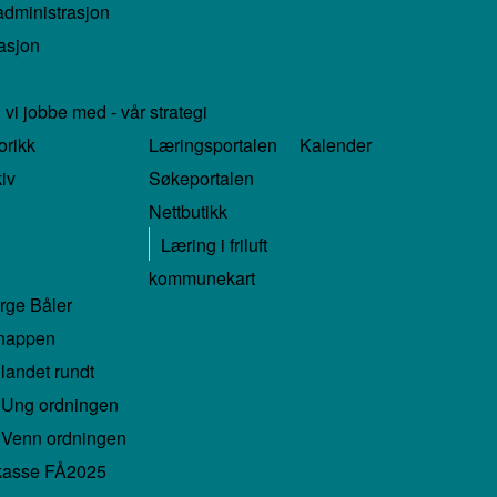
administrasjon
asjon
 vi jobbe med - vår strategi
orikk
Læringsportalen
Kalender
iv
Søkeportalen
Nettbutikk
Læring i friluft
kommunekart
rge Båler
knappen
landet rundt
Ung ordningen
Venn ordningen
kasse FÅ2025