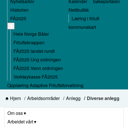
Nyhetsarkiv
Kalender
Søkeportalen
Historien
Nettbutikk
FÅ2025
Læring i friluft
kommunekart
Hele Norge Båler
Friluftsknappen
FÅ2025 landet rundt
FÅ2025 Ung ordningen
FÅ2025 Venn ordningen
Verktøykasse FÅ2025
Opplæring Adaptive Friluftsforvaltning
Hjem
Arbeidsområder
Anlegg
Diverse anlegg
Om oss
Arbeidet vårt