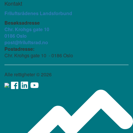
Kontakt
Friluftsrådenes Landsforbund
Besøksadresse
Chr. Krohgs gate 10
0186 Oslo
post@friluftsrad.no
Postadresse:
Chr. Krohgs gate 10 - 0186 Oslo
Alle rettigheter ©
2026