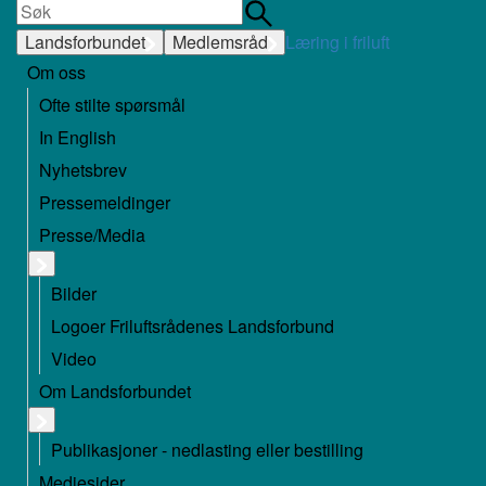
Landsforbundet
Medlemsråd
Læring i friluft
Om oss
Ofte stilte spørsmål
In English
Nyhetsbrev
Pressemeldinger
Presse/Media
Bilder
Logoer Friluftsrådenes Landsforbund
Video
Om Landsforbundet
Publikasjoner - nedlasting eller bestilling
Mediesider