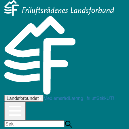
Landsforbundet
Medlemsråd
Læring i friluft
StikkUT!