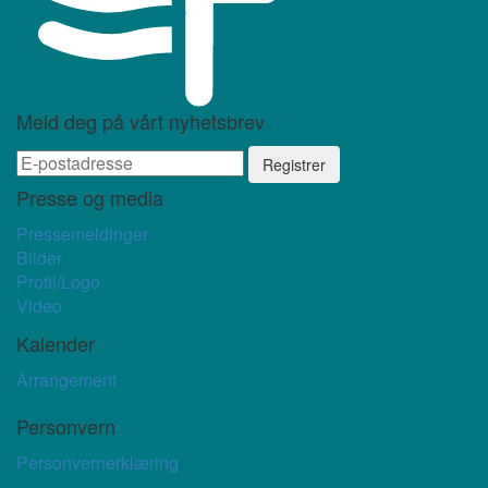
Meld deg på vårt nyhetsbrev
Presse og media
Pressemeldinger
Bilder
Profil/Logo
Video
Kalender
Arrangement
Personvern
Personvernerklæring