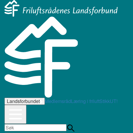
Landsforbundet
Medlemsråd
Læring i friluft
StikkUT!