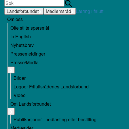
Landsforbundet
Medlemsråd
Læring i friluft
Om oss
Ofte stilte spørsmål
In English
Nyhetsbrev
Pressemeldinger
Presse/Media
Bilder
Logoer Friluftsrådenes Landsforbund
Video
Om Landsforbundet
Publikasjoner - nedlasting eller bestilling
Mediesider