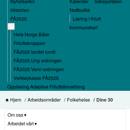
Nyhetsarkiv
Kalender
Søkeportalen
Historien
Nettbutikk
FÅ2025
Læring i friluft
kommunekart
Hele Norge Båler
Friluftsknappen
FÅ2025 landet rundt
FÅ2025 Ung ordningen
FÅ2025 Venn ordningen
Verktøykasse FÅ2025
Opplæring Adaptive Friluftsforvaltning
Hjem
Arbeidsområder
Folkehelse
Dine 30
Om oss
Arbeidet vårt