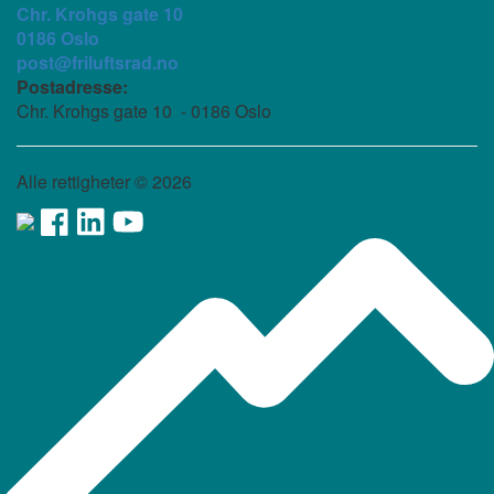
Chr. Krohgs gate 10
0186 Oslo
post@friluftsrad.no
Postadresse:
Chr. Krohgs gate 10 - 0186 Oslo
Alle rettigheter ©
2026