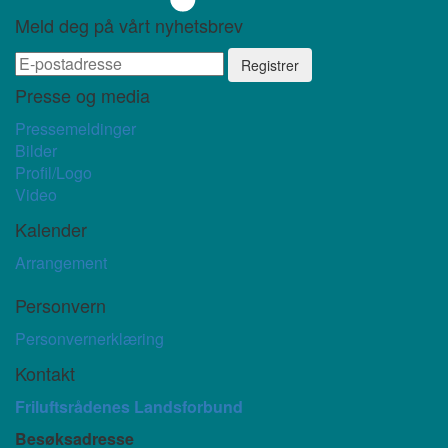
Meld deg på vårt nyhetsbrev
Presse og media
Pressemeldinger
Bilder
Profil/Logo
Video
Kalender
Arrangement
Personvern
Personvernerklæring
Kontakt
Friluftsrådenes Landsforbund
Besøksadresse