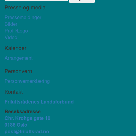
Presse og media
Pressemeldinger
Bilder
Profil/Logo
Video
Kalender
Arrangement
Personvern
Personvernerklæring
Kontakt
Friluftsrådenes Landsforbund
Besøksadresse
Chr. Krohgs gate 10
0186 Oslo
post@friluftsrad.no