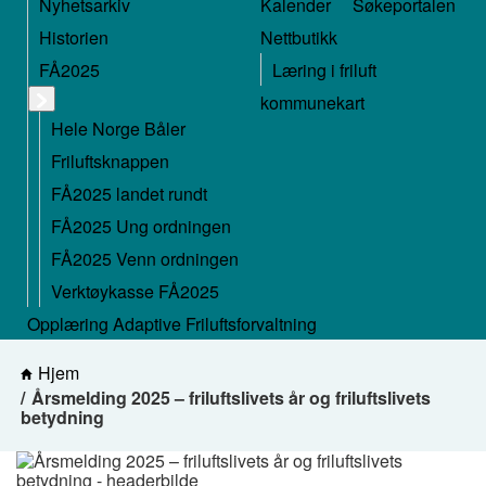
Nyhetsarkiv
Kalender
Søkeportalen
Historien
Nettbutikk
FÅ2025
Læring i friluft
kommunekart
Hele Norge Båler
Friluftsknappen
FÅ2025 landet rundt
FÅ2025 Ung ordningen
FÅ2025 Venn ordningen
Verktøykasse FÅ2025
Opplæring Adaptive Friluftsforvaltning
Hjem
Årsmelding 2025 – friluftslivets år og friluftslivets
betydning