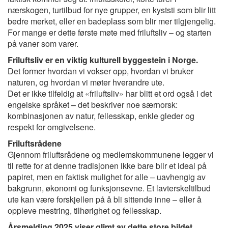
nærskogen, turtilbud for nye grupper, en kyststi som blir litt
bedre merket, eller en badeplass som blir mer tilgjengelig.
For mange er dette første møte med friluftsliv – og starten
på vaner som varer.
Friluftsliv er en viktig kulturell byggestein i Norge.
Det former hvordan vi vokser opp, hvordan vi bruker
naturen, og hvordan vi møter hverandre ute.
Det er ikke tilfeldig at «friluftsliv» har blitt et ord også i det
engelske språket – det beskriver noe særnorsk:
kombinasjonen av natur, fellesskap, enkle gleder og
respekt for omgivelsene.
Friluftsrådene
Gjennom friluftsrådene og medlemskommunene legger vi
til rette for at denne tradisjonen ikke bare blir et ideal på
papiret, men en faktisk mulighet for alle – uavhengig av
bakgrunn, økonomi og funksjonsevne. Et lavterskeltilbud
ute kan være forskjellen på å bli sittende inne – eller å
oppleve mestring, tilhørighet og fellesskap.
Årsmelding 2025 viser glimt av dette store bildet.