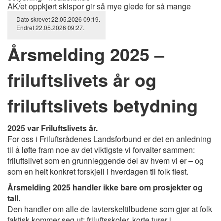
AK/et oppkjørt skispor gir så mye glede for så mange
Dato skrevet
22.05.2026
09:19
.
Endret
22.05.2026
09:27
.
Årsmelding 2025 –
friluftslivets år og
friluftslivets betydning
2025 var Friluftslivets år.
For oss i Friluftsrådenes Landsforbund er det en anledning
til å løfte fram noe av det viktigste vi forvalter sammen:
friluftslivet som en grunnleggende del av hvem vi er – og
som en helt konkret forskjell i hverdagen til folk flest.
Årsmelding 2025 handler ikke bare om prosjekter og
tall.
Den handler om alle de lavterskeltilbudene som gjør at folk
faktisk kommer seg ut: friluftsskoler, korte turer i