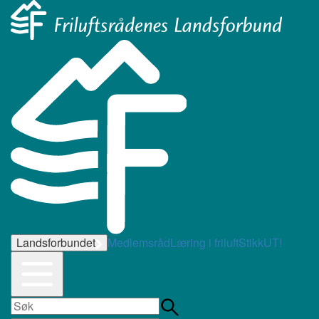
Landsforbundet
Medlemsråd
Læring i friluft
StikkUT!