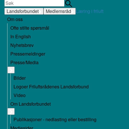
Landsforbundet
Medlemsråd
Læring i friluft
Om oss
Ofte stilte spørsmål
In English
Nyhetsbrev
Pressemeldinger
Presse/Media
Bilder
Logoer Friluftsrådenes Landsforbund
Video
Om Landsforbundet
Publikasjoner - nedlasting eller bestilling
Mediesider