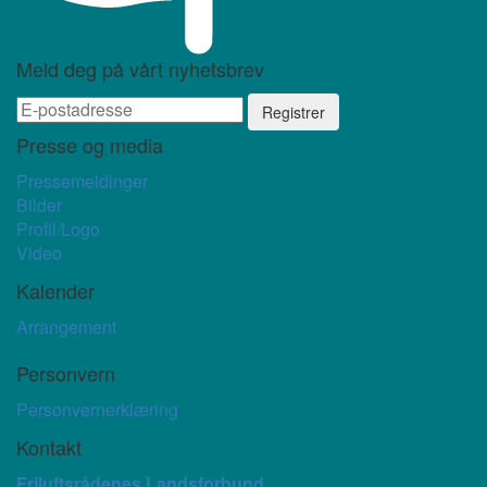
Meld deg på vårt nyhetsbrev
Presse og media
Pressemeldinger
Bilder
Profil/Logo
Video
Kalender
Arrangement
Personvern
Personvernerklæring
Kontakt
Friluftsrådenes Landsforbund