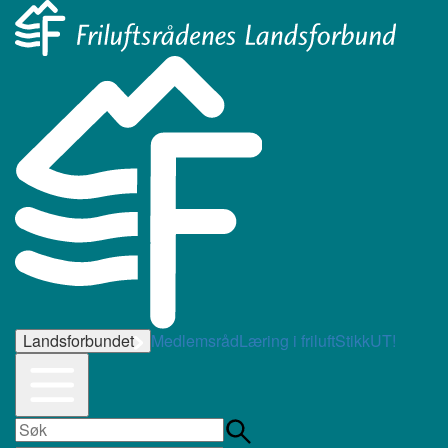
Landsforbundet
Medlemsråd
Læring i friluft
StikkUT!