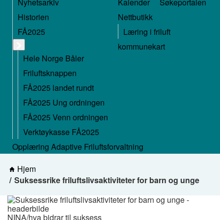
Nyhetsarkiv
Kalender
Søkeportalen
Historien
Nettbutikk
FÅ2025
Læring i friluft
kommunekart
Hele Norge Båler
Friluftsknappen
FÅ2025 landet rundt
FÅ2025 Ung ordningen
FÅ2025 Venn ordningen
Verktøykasse FÅ2025
Opplæring Adaptive Friluftsforvaltning
Hjem
Suksessrike friluftslivsaktiviteter for barn og unge
NINA/hva bidrar til suksess