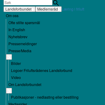
Landsforbundet
Medlemsråd
Læring i friluft
Om oss
Ofte stilte spørsmål
In English
Nyhetsbrev
Pressemeldinger
Presse/Media
Bilder
Logoer Friluftsrådenes Landsforbund
Video
Om Landsforbundet
Publikasjoner - nedlasting eller bestilling
Mediesider