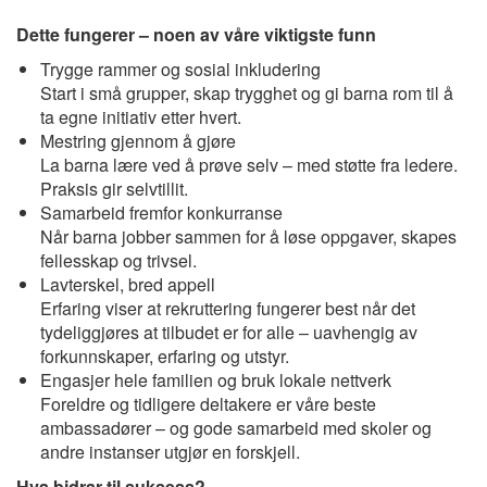
Dette fungerer – noen av våre viktigste funn
Trygge rammer og sosial inkludering
Start i små grupper, skap trygghet og gi barna rom til å
ta egne initiativ etter hvert.
Mestring gjennom å gjøre
La barna lære ved å prøve selv – med støtte fra ledere.
Praksis gir selvtillit.
Samarbeid fremfor konkurranse
Når barna jobber sammen for å løse oppgaver, skapes
fellesskap og trivsel.
Lavterskel, bred appell
Erfaring viser at rekruttering fungerer best når det
tydeliggjøres at tilbudet er for alle – uavhengig av
forkunnskaper, erfaring og utstyr.
Engasjer hele familien og bruk lokale nettverk
Foreldre og tidligere deltakere er våre beste
ambassadører – og gode samarbeid med skoler og
andre instanser utgjør en forskjell.
Hva bidrar til suksess?