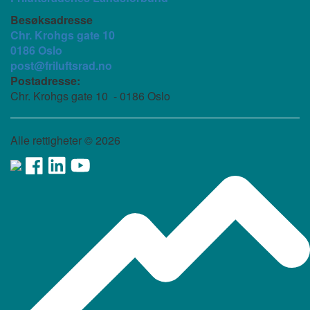
Besøksadresse
Chr. Krohgs gate 10
0186 Oslo
post@friluftsrad.no
Postadresse:
Chr. Krohgs gate 10 - 0186 Oslo
Alle rettigheter ©
2026