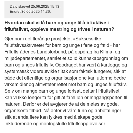
Dato skrevet
25.06.2025
15:13
.
Endret
30.06.2025
11:36
.
Hvordan skal vi få barn og unge til å bli aktive i
friluftslivet, oppleve mestring og trives i naturen?
Gjennom det flerårige prosjektet «Suksessrike
friluftslivsaktiviteter for barn og unge i ferie og fritid» har
Friluftsrådenes Landsforbund, på oppdrag fra Klima- og
miljødepartementet, samlet et solid kunnskapsgrunnlag om
barn og unges friluftsliv. Oppdraget har vært å kartlegge og
systematisk videreutvikle tiltak som faktisk fungerer, slik at
både det offentlige og organisasjonene kan utforme bedre
virkemidler og aktiviteter rettet mot barn og unges friluftsliv.
Selv om mange barn og unge fortsatt deltar i friluftslivet,
kan vi ikke lenger ta for gitt at familien er inngangsporten til
naturen. Derfor er det avgjørende at de møtes av gode,
organiserte tilbud. Nå deler vi våre funn og anbefalinger –
slik at enda flere kan lykkes med å skape gode,
inkluderende og meningsfulle friluftsopplevelser.