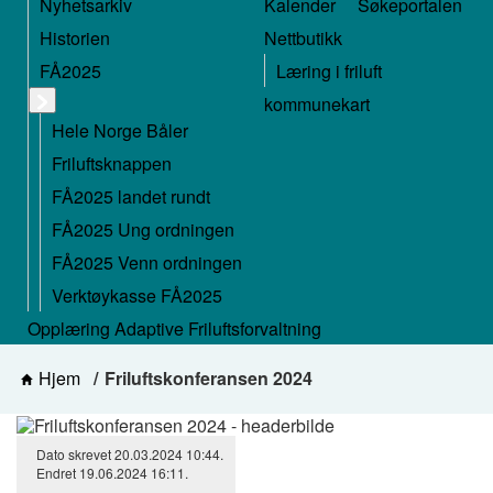
Nyhetsarkiv
Kalender
Søkeportalen
Historien
Nettbutikk
FÅ2025
Læring i friluft
kommunekart
Hele Norge Båler
Friluftsknappen
FÅ2025 landet rundt
FÅ2025 Ung ordningen
FÅ2025 Venn ordningen
Verktøykasse FÅ2025
Opplæring Adaptive Friluftsforvaltning
Hjem
Friluftskonferansen 2024
Dato skrevet
20.03.2024
10:44
.
Endret
19.06.2024
16:11
.