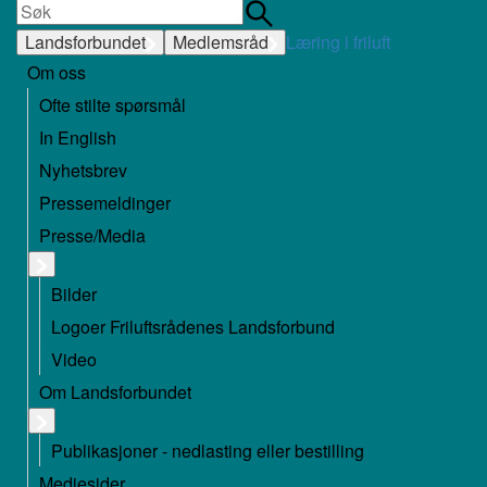
Landsforbundet
Medlemsråd
Læring i friluft
Om oss
Ofte stilte spørsmål
In English
Nyhetsbrev
Pressemeldinger
Presse/Media
Bilder
Logoer Friluftsrådenes Landsforbund
Video
Om Landsforbundet
Publikasjoner - nedlasting eller bestilling
Mediesider