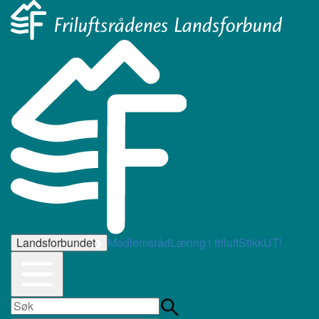
Landsforbundet
Medlemsråd
Læring i friluft
StikkUT!