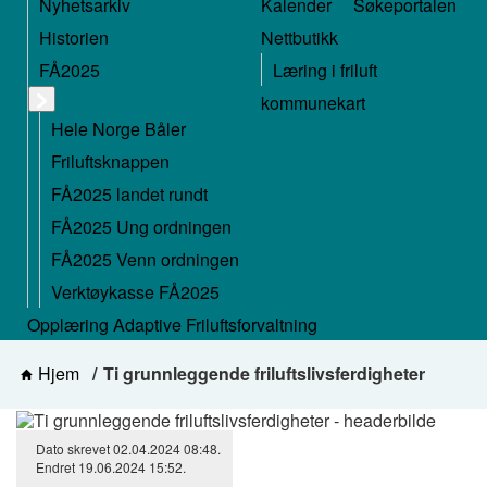
Nyhetsarkiv
Kalender
Søkeportalen
Historien
Nettbutikk
FÅ2025
Læring i friluft
kommunekart
Hele Norge Båler
Friluftsknappen
FÅ2025 landet rundt
FÅ2025 Ung ordningen
FÅ2025 Venn ordningen
Verktøykasse FÅ2025
Opplæring Adaptive Friluftsforvaltning
Hjem
Ti grunnleggende friluftslivsferdigheter
Dato skrevet
02.04.2024
08:48
.
Endret
19.06.2024
15:52
.