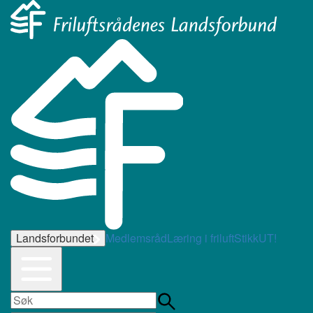
Landsforbundet
Medlemsråd
Læring i friluft
StikkUT!