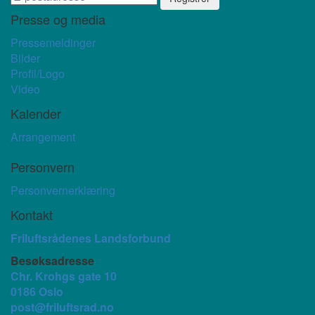
Presse og media
Pressemeldinger
Bilder
Profil/Logo
Video
Kalender
Arrangement
Personvern
Personvernerklæring
Kontakt
Friluftsrådenes Landsforbund
Besøksadresse
Chr. Krohgs gate 10
0186 Oslo
post@friluftsrad.no