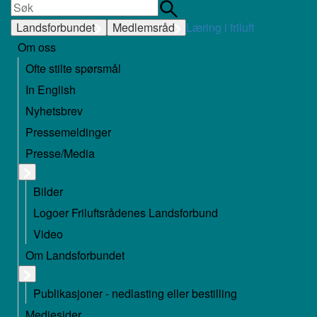
Landsforbundet
Medlemsråd
Læring i friluft
Om oss
Ofte stilte spørsmål
In English
Nyhetsbrev
Pressemeldinger
Presse/Media
Bilder
Logoer Friluftsrådenes Landsforbund
Video
Om Landsforbundet
Publikasjoner - nedlasting eller bestilling
Mediesider